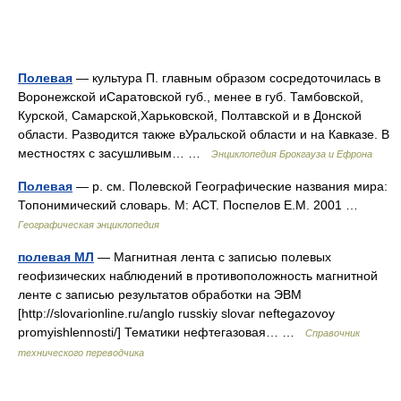
Полевая
— культура П. главным образом сосредоточилась в
Воронежской иСаратовской губ., менее в губ. Тамбовской,
Курской, Самарской,Харьковской, Полтавской и в Донской
области. Разводится также вУральской области и на Кавказе. В
местностях с засушливым… …
Энциклопедия Брокгауза и Ефрона
Полевая
— р. см. Полевской Географические названия мира:
Топонимический словарь. М: АСТ. Поспелов Е.М. 2001 …
Географическая энциклопедия
полевая МЛ
— Магнитная лента с записью полевых
геофизических наблюдений в противоположность магнитной
ленте с записью результатов обработки на ЭВМ
[http://slovarionline.ru/anglo russkiy slovar neftegazovoy
promyishlennosti/] Тематики нефтегазовая… …
Справочник
технического переводчика